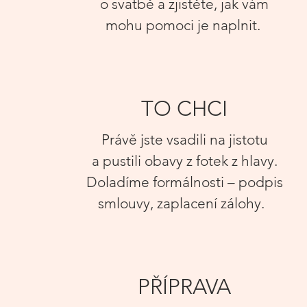
o svatbě a zjistěte, jak vám
mohu pomoci je
naplnit.
TO CHCI
Právě jste vsadili na jisto
tu
a pustili obavy z fotek z hlavy.
Doladíme formálnosti –⁠ podpis
smlouvy, zaplacení zálohy
.
PŘÍPRAVA