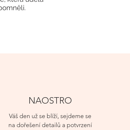
apomněli.
NAOSTRO
Váš den už se blíží, sejdeme se
na dořešení det
ailů a potvrzení