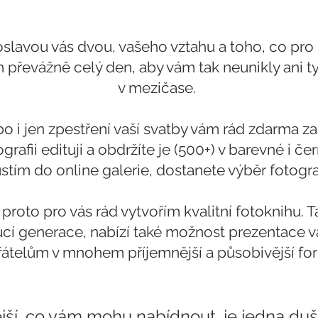
oslavou vás dvou, vašeho vztahu a toho, co pro 
 převážně celý den, aby vám tak neunikly ani ty
v mezičase.
o i jen zpestření vaší svatby vám rád
zdarma za
rafii edituji a obdržíte je (500+) v barev
né i čer
stím do online galerie, dostanete výběr fotogra
 i proto pro vás rád vytvořím kvalitní fotoknihu.
cí generace, nabízí také možnost prezentace 
řátelům v mnohem příjemnější a působivější fo
ější, co vám mohu nabídnout, je jedna duš