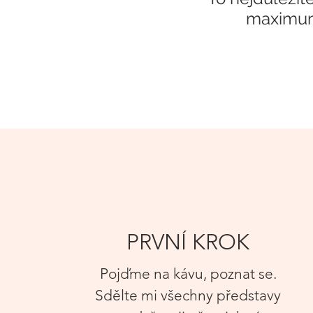
maximum 
PRVNÍ KROK
Pojďme na káv
u, poznat se.
Sdělte mi vš
echny představy