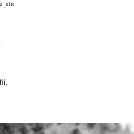
í jste
,
í,