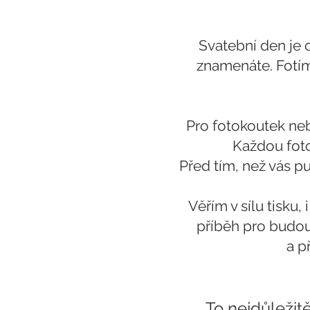
Svatební den je 
znamenáte. Fotím
Pro fotokoutek neb
Každou fotog
Před tím, než vás pu
Věřím v sílu tisku,
příběh pro budou
a p
To nejdůležit