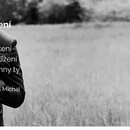
ení
cení
ížení
hny ty
 Michal