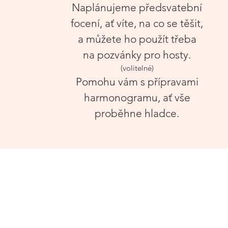
Naplánujeme předsvatební
focení, ať víte, na co se těšit
,
a můžete ho použít
třeba
na pozvánky pro h
osty.
(volitelné)
Pomohu vám s přípravami
harmonogr
amu, ať vše
proběhne hladce.