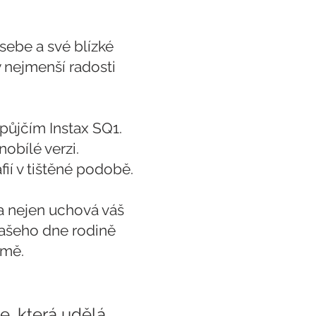
sebe a své blízké
 nejmenší radosti
půjčím Instax SQ1.
nobílé verzi.
fií v tištěné podobě.
 Ta nejen uchová váš
vašeho dne rodině
rmě.
e, která udělá