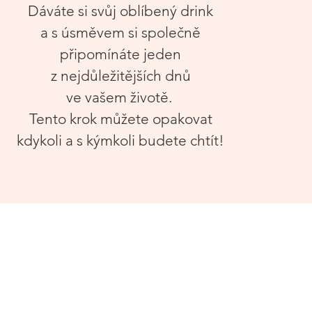
Dáváte si svůj oblíbený drink
a s úsměvem si společně
připomí
náte
jed
en
z nejdůležitějších dnů
ve
vašem ž
ivotě.
Tento k
rok můžete opakovat
kdykoli a s kýmkoli budete chtít!