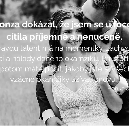
onza dokázal, že jsem se u foc
cítila příjemně a nenuceně.
avdu talent má na momentky, zachy
í a nálady daného okamžiku. Při prohl
 potom máte pocit, jakoby jste si všec
vzácné okamžiky užívali znovu.“
Hanka &