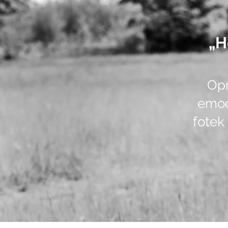
„H
Opr
emoc
fotek