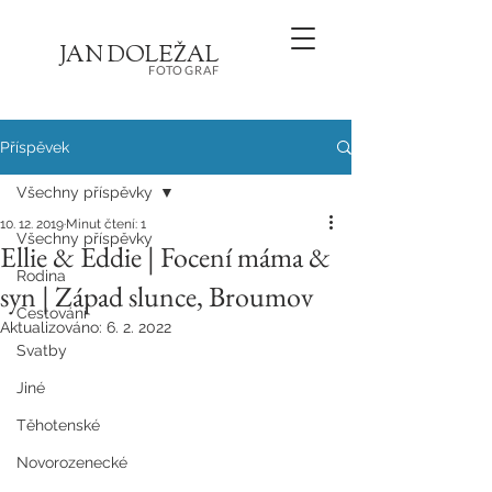
JA
N
D
O
L
E
Ž
AL
FOT
OGRA
F
Příspěvek
Všechny příspěvky
10. 12. 2019
Minut čtení: 1
Všechny příspěvky
Ellie & Eddie | Focení máma &
Rodina
syn | Západ slunce, Broumov
Cestování
Aktualizováno:
6. 2. 2022
Svatby
Jiné
Těhotenské
Novorozenecké