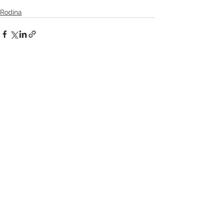
Rodina
Zobrazit vše
Nejnovější příspěvky