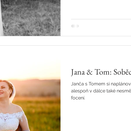
Jana & Tom: Soběc
Janča s Tomem si naplánova
alespoň v dálce také nesmě
focení.