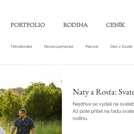
PORTFOLIO
RODINA
CENÍK
Těhotenské
Novorozenecké
Párové
Den v životě
Naty a Rosťa: Svat
Nejdříve se vydali na svate
Až poté přišel na řadu svateb
rodinu.