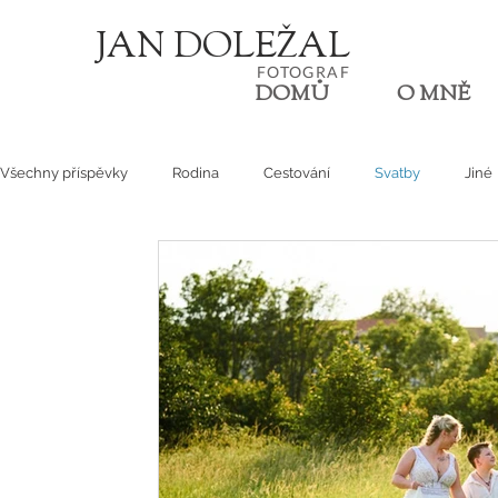
JA
N
D
O
L
E
Ž
AL
FOT
OGRA
F
DOMŮ
O MNĚ
Všechny příspěvky
Rodina
Cestování
Svatby
Jiné