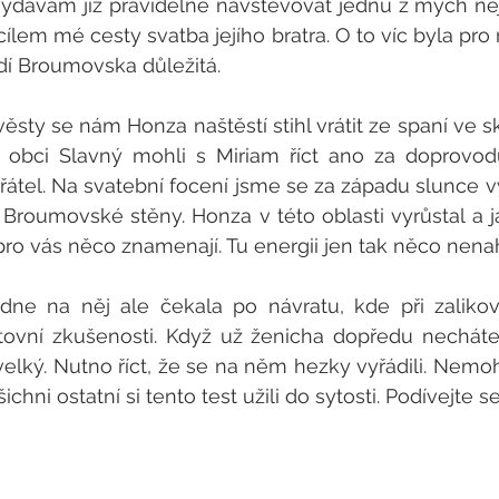
dávám již pravidelně navštěvovat jednu z mých nejbl
cílem mé cesty svatba jejího bratra. O to víc byla pro
dí Broumovska důležitá. 
ty se nám Honza naštěstí stihl vrátit ze spaní ve ska
 obci Slavný mohli s Miriam říct ano za doprovod
přátel. Na svatební focení jsme se za západu slunce v
 Broumovské stěny. Honza v této oblasti vyrůstal a j
pro vás něco znamenají. Tu energii jen tak něco nenah
dne na něj ale čekala po návratu, kde při zaliková
ovní zkušenosti. Když už ženicha dopředu necháte s
velký. Nutno říct, že se na něm hezky vyřádili. Nemohu
ichni ostatní si tento test užili do sytosti. Podívejte se