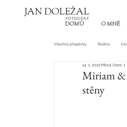
JA
N
D
O
L
E
Ž
AL
FOT
OGRA
F
DOMŮ
O MNĚ
Všechny příspěvky
Rodina
Ces
14. 1. 2022
Minut čtení: 1
Den v životě
Miriam & 
stěny