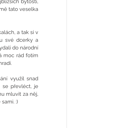
ižších bytostí, 
 mě tato veselka 
lách, a tak si v 
u své dcerky a 
ydali do národní 
á moc rád fotím 
radí. 
ní využil snad 
e převléct, je 
 mluvit za něj, 
 sami. :)