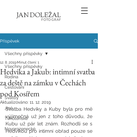
JA
N
D
O
L
E
Ž
AL
FOT
OGRA
F
Příspěvek
Všechny příspěvky
12. 8. 2019
Minut čtení: 1
Všechny příspěvky
Hedvika a Jakub: intimní svatba
Rodina
za deště na zámku v Čechách
Cestování
pod Kosířem
Svatby
Aktualizováno:
11. 12. 2019
Jiné
Svatba Hedviky a Kuby byla pro mě 
výjimečná už jen z toho důvodu, že 
Těhotenské
Kubu už pár let znám. Rozhodli se s 
Novorozenecké
Hedvikou pro intimní obřad pouze se 