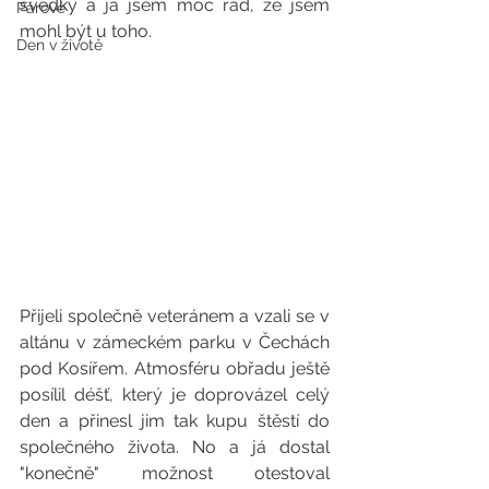
svědky a já jsem moc rád, že jsem 
Párové
mohl být u toho.
Den v životě
Přijeli společně veteránem a vzali se v 
altánu v zámeckém parku v Čechách 
pod Kosířem. Atmosféru obřadu ještě 
posílil déšť, který je doprovázel celý 
den a přinesl jim tak kupu štěstí do 
společného života. No a já dostal 
"konečně" možnost otestoval 