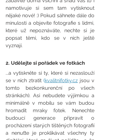
zabavíte doma všichni a snad vás to i 
namotivuje si sem tam vytisknout 
nějaké nové! :) Pokud sáhnete dále do 
minulosti a objevíte fotografie s lidmi, 
které už nepoznáváte, nechte si je 
popsat těmi, kdo se v nich ještě 
vyznají.
2. Udělejte si pořádek ve fotkách
...a vytiskněte si ty, které si nezaslouží 
se v nich ztratit 
(
kvalitnifotky.cz
 jsou v 
tomto bezkonkurenční po všech 
stránkách). Asi nebudete výjimkou a 
minimálně v mobilu se vám budou 
hromadit mraky fotek. Nenechte 
budoucí generace připravit o 
procházení starých tištěných fotografií 
a nenuťte je proklikávat všechny ty 