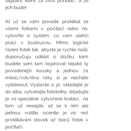
digitální, které za život pořídíte... a že 
jich bude! 
Ať už se vám povede proklikat se 
všemi fotkami v počítači nebo ne, 
vytvořte si systém, co vám ulehčí 
práci v budoucnu. Mimo logické 
řazení fotek tak, abyste je rychle našli, 
doporučuju udělat si složku, kam 
budete sem tam kopírovat nějaké ty 
povedenější kousky a jednou za 
měsíc/rok/dva roky si je necháte 
vytisknout. Vystavte si je, vkládejte je 
do alba, vytvářejte fotoknihy, skladujte 
je ve speciálně vytvořené krabici... na 
tom už nesejde, až se k nim ale 
jednou vrátíte, oceníte je víc než 
proklikávání stovek až tisíců fotek v 
počítači.