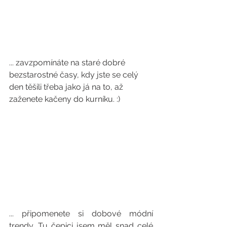
... zavzpomínáte na staré dobré 
bezstarostné časy, kdy jste se celý 
den těšili třeba jako já na to, až 
zaženete kačeny do kurníku. :)
... připomenete si dobové módní 
trendy. Tu čepici jsem měl snad celé 