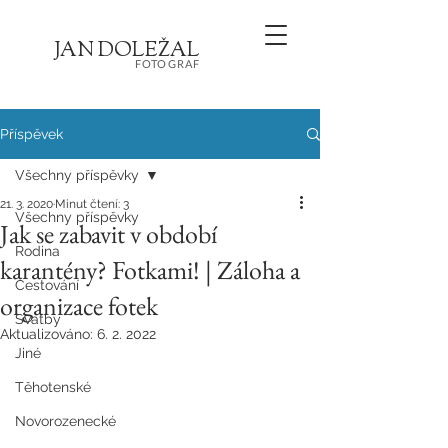
JA
N
D
O
L
E
Ž
AL
FOT
OGRA
F
Příspěvek
Všechny příspěvky
21. 3. 2020
Minut čtení: 3
Všechny příspěvky
Jak se zabavit v období
Rodina
karantény? Fotkami! | Záloha a
Cestování
organizace fotek
Svatby
Aktualizováno:
6. 2. 2022
Jiné
Těhotenské
Novorozenecké