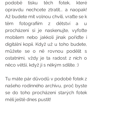
podobě tisku těch fotek, které 
opravdu nechcete ztratit... a naopak! 
Až budete mít volnou chvíli, vraťte se k 
těm fotografiím z dětství a u 
procházení si je naskenujte, vyfoťte 
mobilem nebo jakkoli jinak pořiďte i 
digitální kopii. Když už u toho budete, 
můžete se o ně rovnou podělit s 
ostatními, vždy je ta radost z nich o 
něco větší, když ji s někým sdílíte. :)
Tu máte pár důvodů v podobě fotek z 
našeho rodinného archivu, proč byste 
se do toho procházení starých fotek 
měli ještě dnes pustit!