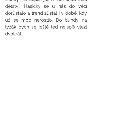
dětství, klasicky se u nás do věcí 
dorůstalo a trend zůstal i v době, kdy 
už se moc nerostlo. Do bundy na 
lyžák bych se ještě teď nejspíš vlezl 
dvakrát.