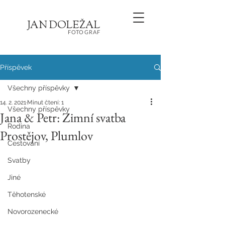
JA
N
D
O
L
E
Ž
AL
FOT
OGRA
F
Příspěvek
Všechny příspěvky
14. 2. 2021
Minut čtení: 1
Všechny příspěvky
Jana & Petr: Zimní svatba
Rodina
Prostějov, Plumlov
Cestování
Svatby
Jiné
Těhotenské
Novorozenecké