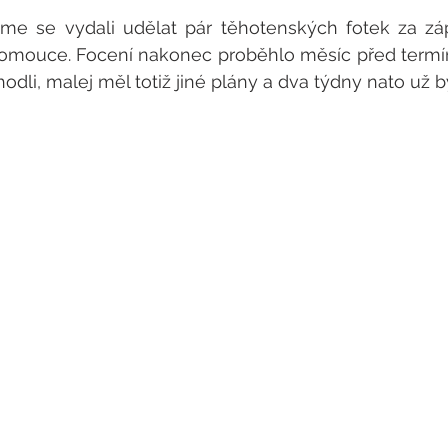
me se vydali udělat pár těhotenských fotek za zá
mouce. Focení nakonec proběhlo měsíc před termín
odli, malej měl totiž jiné plány a dva týdny nato už by