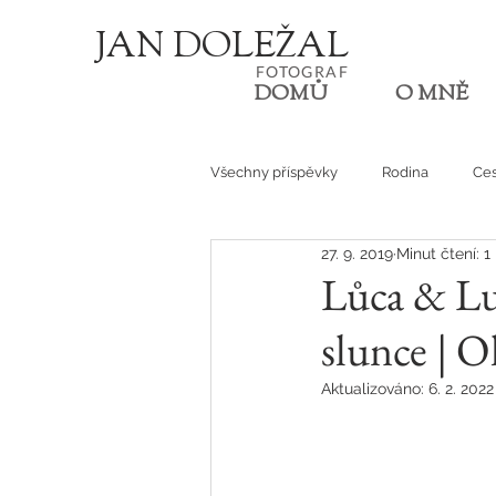
JA
N
D
O
L
E
Ž
AL
FOT
OGRA
F
DOMŮ
O MNĚ
Všechny příspěvky
Rodina
Ces
27. 9. 2019
Minut čtení: 1
Den v životě
Lůca & Lu
slunce | 
Aktualizováno:
6. 2. 2022