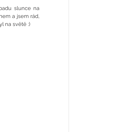
padu slunce na 
em a jsem rád, 
l na světě :)