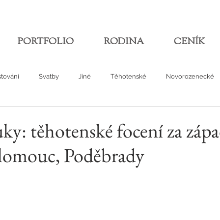
PORTFOLIO
RODINA
CENÍK
tování
Svatby
Jiné
Těhotenské
Novorozenecké
ky: těhotenské focení za záp
Olomouc, Poděbrady