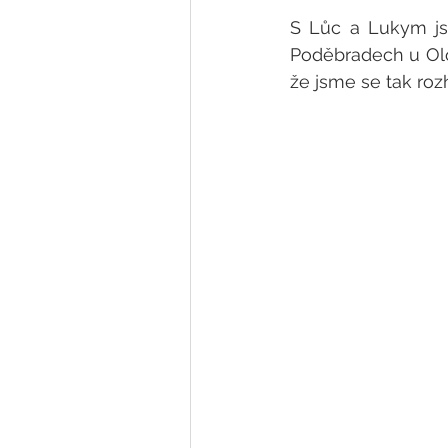
S Lůc a Lukym js
Poděbradech u Olo
že jsme se tak rozh