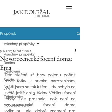
JA
N
D
O
L
E
Ž
AL
FOT
OGRA
F
Příspěvek
Všechny příspěvky
5. 6. 2025
Minut čtení: 1
Všechny příspěvky
Novorozenecké focení doma:
Rodina
Ema
Cestování
Této slečně už brzy pojedu pořídit 
Svatby
nové fotky k prvním narozeninám. 
Vrátil jsem se tak k těm, kdy nebyla na 
Jiné
světě ještě ani 3 týdny. Většinu focení 
Těhotenské
tehdy sice prospala, což není na 
novorozenecké focení doma 
Novorozenecké
výjimkou, ale dobré znamení pro 