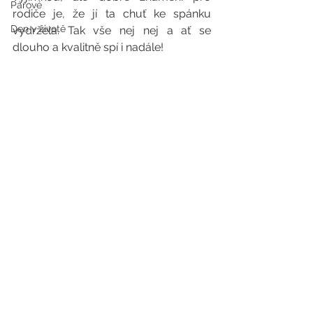
Párové
rodiče je, že jí ta chuť ke spánku 
Den v životě
vydržela. Tak vše nej nej a ať se 
dlouho a kvalitně spí i nadále!