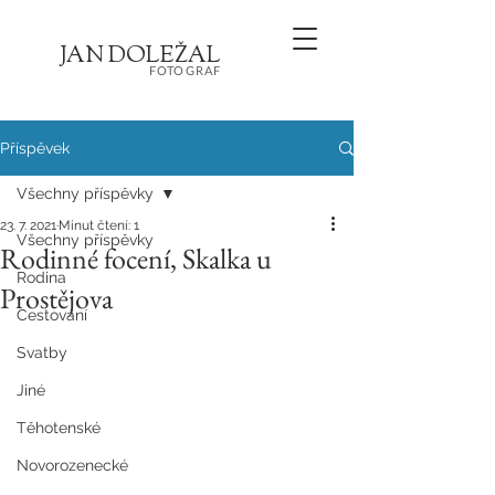
JA
N
D
O
L
E
Ž
AL
FOT
OGRA
F
Příspěvek
Všechny příspěvky
23. 7. 2021
Minut čtení: 1
Všechny příspěvky
Rodinné focení, Skalka u
Rodina
Prostějova
Cestování
Svatby
Jiné
Těhotenské
Novorozenecké