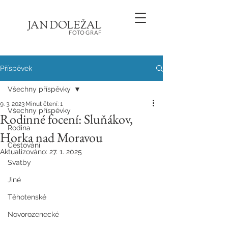
JA
N
D
O
L
E
Ž
AL
FOT
OGRA
F
Příspěvek
Všechny příspěvky
9. 3. 2023
Minut čtení: 1
Všechny příspěvky
Rodinné focení: Sluňákov,
Rodina
Horka nad Moravou
Cestování
Aktualizováno:
27. 1. 2025
Svatby
Jiné
Těhotenské
Novorozenecké