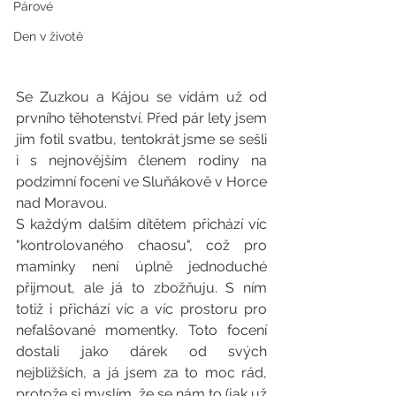
Párové
Den v životě
Se Zuzkou a Kájou se vídám už od 
prvního těhotenství. Před pár lety jsem 
jim fotil svatbu, tentokrát jsme se sešli 
i s nejnovějším členem rodiny na 
podzimní focení ve Sluňákově v Horce 
nad Moravou. 
S každým dalším dítětem přichází víc 
"kontrolovaného chaosu", což pro 
maminky není úplně jednoduché 
přijmout, ale já to zbožňuju. S ním 
totiž i přichází víc a víc prostoru pro 
nefalšované momentky. Toto focení 
dostali jako dárek od svých 
nejbližších, a já jsem za to moc rád, 
protože si myslím, že se nám to (jak už 