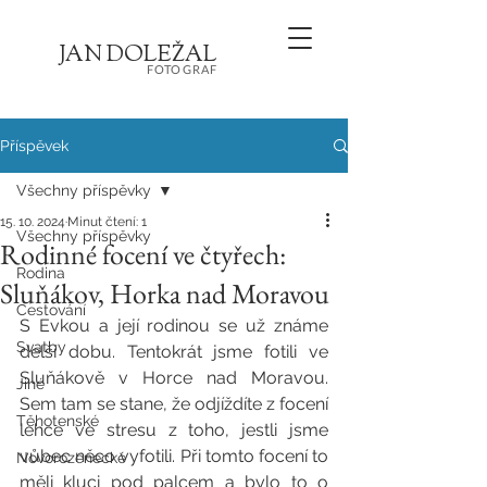
JA
N
D
O
L
E
Ž
AL
FOT
OGRA
F
Příspěvek
Všechny příspěvky
15. 10. 2024
Minut čtení: 1
Všechny příspěvky
Rodinné focení ve čtyřech:
Rodina
Sluňákov, Horka nad Moravou
Cestování
S Evkou a její rodinou se už známe 
Svatby
delší dobu. Tentokrát jsme fotili ve 
Sluňákově v Horce nad Moravou. 
Jiné
Sem tam se stane, že odjíždíte z focení 
Těhotenské
lehce ve stresu z toho, jestli jsme 
vůbec něco vyfotili. Při tomto focení to 
Novorozenecké
měli kluci pod palcem a bylo to o 