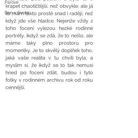
Párové
krapet chaotičtější, než obvykle, ale já 
Den v životě
to mám takto prostě snad i raději, než 
když jde vše hladce. Nejenže vždy z 
toho focení vylezou hezké rodinné 
portréty, ikdyž se zdá, že to nešlo, ale 
máme taky plno prostoru pro 
momentky. Je to skvělý doplňek toho, 
jaká vaše realita v tu chvíli byla, a 
myslím si, že ikdyž se to tak nemusí 
hned po focení zdát, budou i tyto 
fotky v rodinném archivu rok od roku 
cennější.