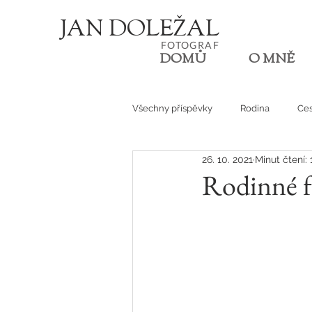
JA
N
D
O
L
E
Ž
AL
FOT
OGRA
F
DOMŮ
O MNĚ
Všechny příspěvky
Rodina
Ces
26. 10. 2021
Minut čtení: 
Den v životě
Rodinné f