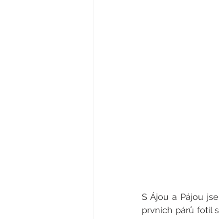
S Ájou a Pájou js
prvních párů fotil