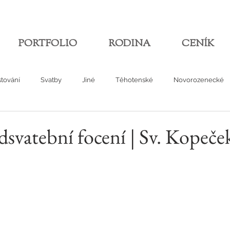
PORTFOLIO
RODINA
CENÍK
tování
Svatby
Jiné
Těhotenské
Novorozenecké
svatební focení | Sv. Kopeče