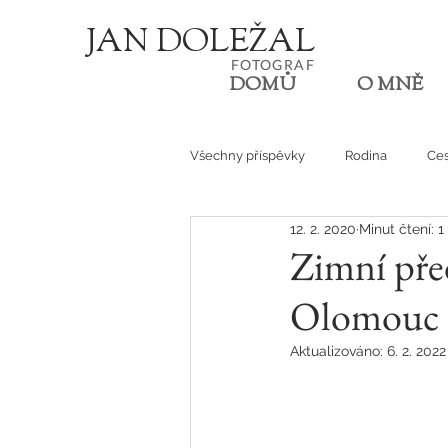
JA
N
D
O
L
E
Ž
AL
FOT
OGRA
F
DOMŮ
O MNĚ
Všechny příspěvky
Rodina
Ces
12. 2. 2020
Minut čtení: 1
Den v životě
Zimní před
Olomouc
Aktualizováno:
6. 2. 2022