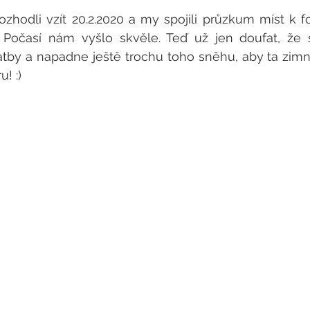
ozhodli vzít 20.2.2020 a my spojili průzkum míst k f
 Počasí nám vyšlo skvěle. Teď už jen doufat, že s
atby a napadne ještě trochu toho sněhu, aby ta zim
! :)