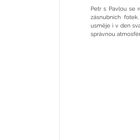
Petr s Pavlou se r
zásnubních fotek.
usměje i v den sv
správnou atmosféru