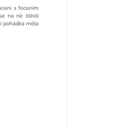
ocení s focením 
e na ně štěstí 
ní pohádka měla 