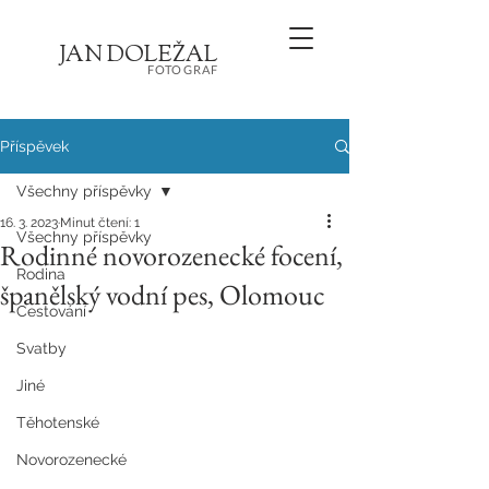
JA
N
D
O
L
E
Ž
AL
FOT
OGRA
F
Příspěvek
Všechny příspěvky
16. 3. 2023
Minut čtení: 1
Všechny příspěvky
Rodinné novorozenecké focení,
Rodina
španělský vodní pes, Olomouc
Cestování
Svatby
Jiné
Těhotenské
Novorozenecké