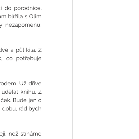
 do porodnice. 
 blížila s Olim 
y nezapomenu, 
vě a půl kila. Z 
 co potřebuje 
odem. Už dříve 
udělat knihu. Z 
ček. Bude jen o 
í dobu, rád bych 
ji, než stíháme 