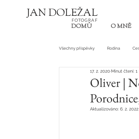
JA
N
D
O
L
E
Ž
AL
FOT
OGRA
F
DOMŮ
O MNĚ
Všechny příspěvky
Rodina
Ces
17. 2. 2020
Minut čtení: 1
Den v životě
Oliver | 
Porodnice
Aktualizováno:
6. 2. 2022