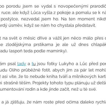
o porodu jsem se vydal s novopečenými prarodiči
ruce, ale když Lůca vyšla z pokoje a pomalu se k nám
postýlce, nezvedal jsem ho. Na ten moment nikd
í hrdý úsměv, když se nám ho chystala představit. 
ít na svět o měsíc dříve a vážil jen něco málo přes d
e zlodějskýma prstíkama je ale už dnes chlapák,
radu (aspoň teda podle maminky).
ám psal 
tady
 a 
t
u
 jsou fotky Lukyho a Lůc před por
 budu Oliho průběžně fotit, abych jim za pár let mohl 
asi víte, že to nebude kniha tváří a milníkových karti
ni strašně těším. Projekty tohoto typu plánuju už delš
umentování rodin a kde jinde začít, než u té své. 
a já zjišťuju, že nám roste před očima daleko rychle