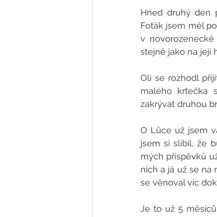
Hned druhý den p
Foťák jsem měl po 
v novorozenecké 
stejně jako na jej
Oli se rozhodl přij
malého krtečka s
zakrývat druhou b
O Lůce už jsem v
jsem si slíbil, že
mých příspěvků už 
nich a já už se na 
se věnoval víc dok
Je to už 5 měsíců 